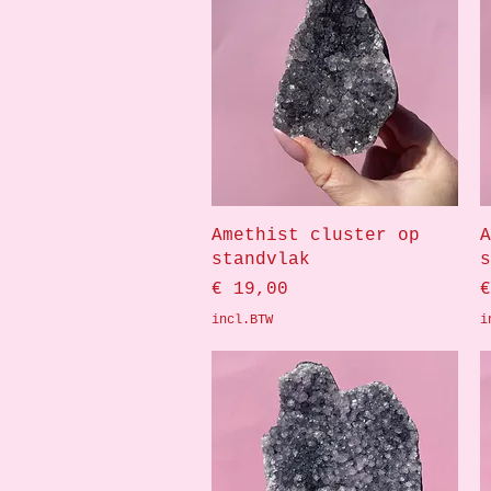
Snel overzicht
Amethist cluster op
A
standvlak
s
Prijs
P
€ 19,00
€
incl.BTW
i