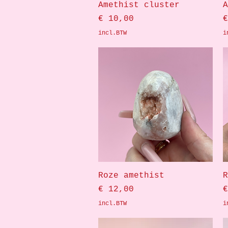
Snel overzicht
Amethist cluster
A
Prijs
P
€ 10,00
€
incl.BTW
i
Snel overzicht
Roze amethist
R
Prijs
P
€ 12,00
€
incl.BTW
i