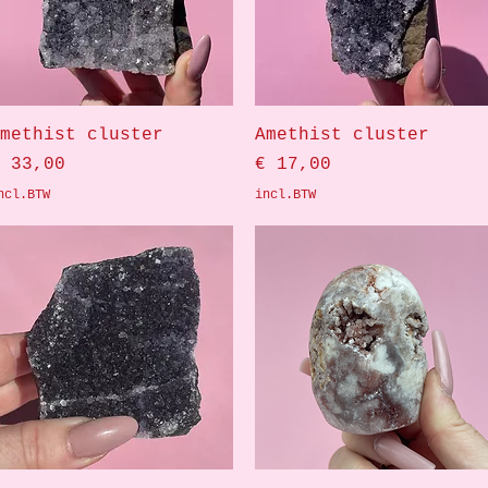
Snel overzicht
Snel overzicht
methist cluster
Amethist cluster
rijs
Prijs
 33,00
€ 17,00
ncl.BTW
incl.BTW