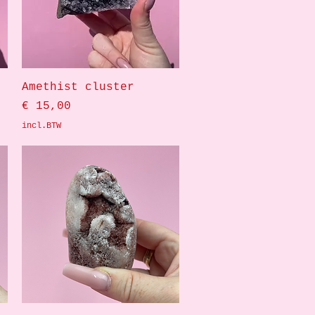
Snel overzicht
Amethist cluster
Prijs
€ 15,00
incl.BTW