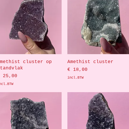
Snel overzicht
Snel overzicht
methist cluster op
Amethist cluster
tandvlak
Prijs
€ 18,00
rijs
 25,00
incl.BTW
ncl.BTW