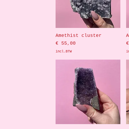
Snel overzicht
Amethist cluster
A
Prijs
P
€ 55,00
€
incl.BTW
i