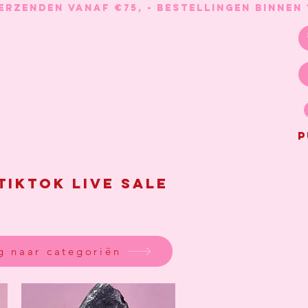
P
Tiktok live sale
g naar categoriën