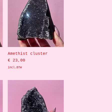
Snel overzicht
Amethist cluster
Prijs
€ 23,00
incl.BTW