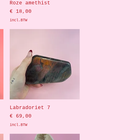
Snel overzicht
Roze amethist
Prijs
€ 18,00
incl.BTW
Snel overzicht
Labradoriet 7
Prijs
€ 69,00
incl.BTW