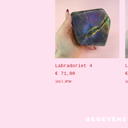
Snel overzicht
Labradoriet 4
L
Prijs
P
€ 71,00
€
incl.BTW
i
Gegevens