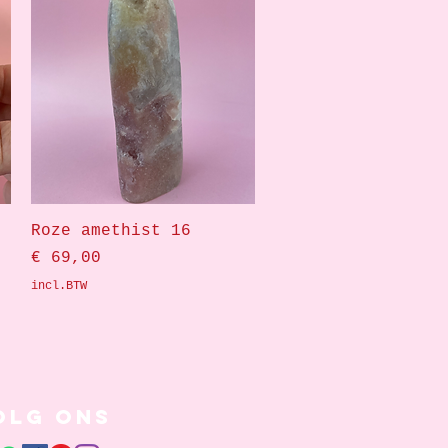
Snel overzicht
Roze amethist 16
Prijs
€ 69,00
incl.BTW
olg ons