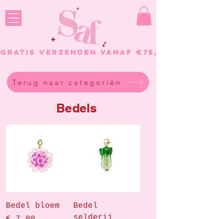
GRATIS VERZENDEN VANAF €75, - BESTELL
Terug naar categoriën
Bedels
Bedel bloem
Bedel
selderij
Prijs
€ 7,00