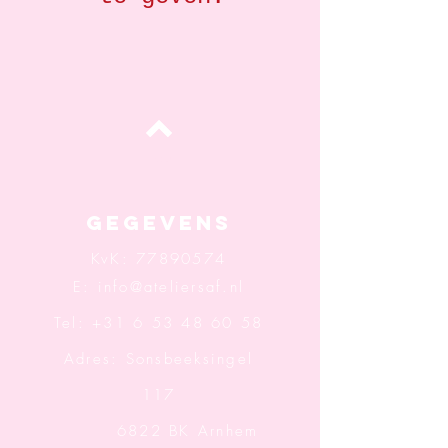
Top
Gegevens
KvK:
77890574
E:
info@ateliersaf.nl
Tel: +31 6 53 48 60 58
Adres: Sonsbeeksingel
117
6822 BK Arnhem