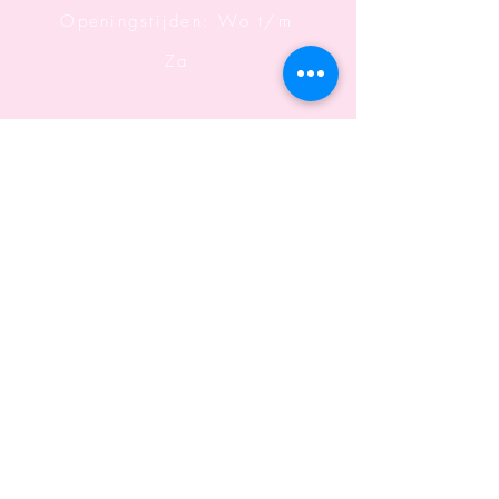
Openingstijden: Wo t/m
Za
Informatie
Algemene voorwaarden
Verzenden & retourneren
Loyaliteitsprogramma
Privacy verklaring
B2B
Algemene voorwaarden