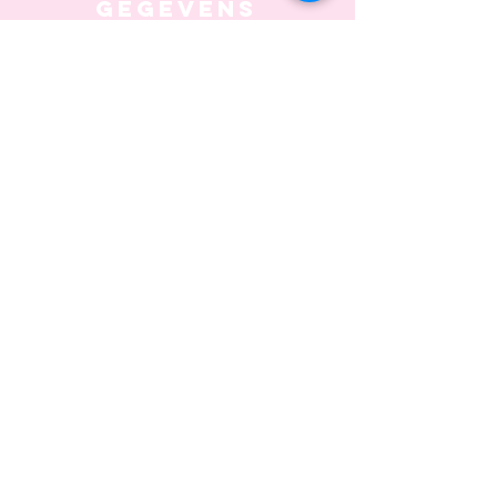
Gegevens
KvK:
77890574
E:
info@ateliersaf.nl
Tel: +31 6 53 48 60 58
Adres: Sonsbeeksingel
117
6822 BK Arnhem
Openingstijden: Wo t/m
Za
Informatie
Algemene voorwaarden