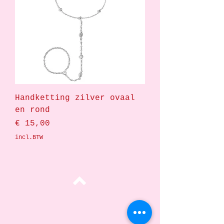
Handketting zilver ovaal
en rond
Prijs
€ 15,00
incl.BTW
Top