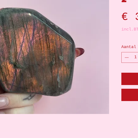
€ 
incl.B
Aantal