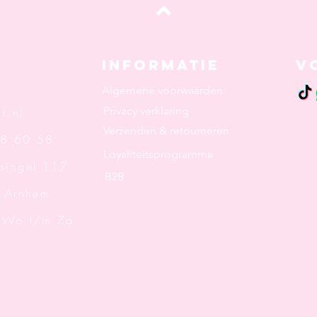
Top
Informatie
V
Algemene voorwaarden
Privacy verklaring
f.nl
Verzenden & retourneren
48 60 58
Loyaliteitsprogramma
singel 117
B2B
rnhem
: Wo t/m Za