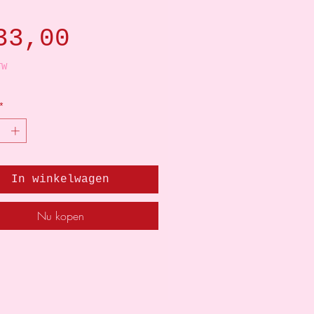
Prijs
33,00
TW
*
In winkelwagen
Nu kopen