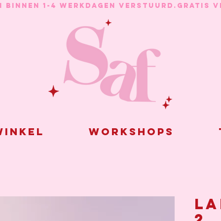
N BINNEN 1-4 WERKDAGEN VERSTUURD.
inkel
Workshops
La
2