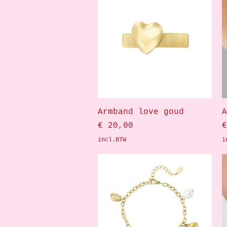
Snel overzicht
Armband love goud
A
Prijs
P
€ 20,00
€
incl.BTW
i