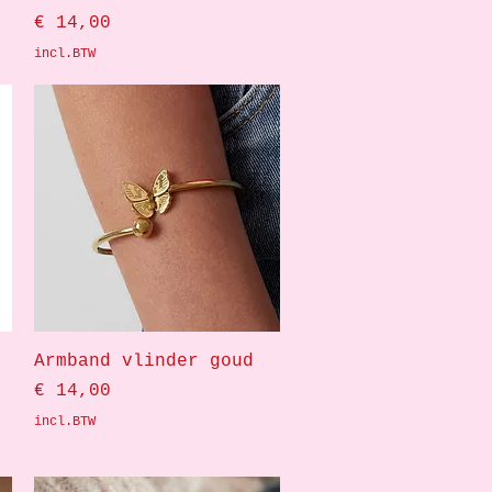
Prijs
€ 14,00
incl.BTW
Snel overzicht
Armband vlinder goud
Prijs
€ 14,00
incl.BTW