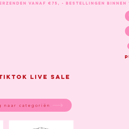
P
Tiktok live sale
g naar categoriën