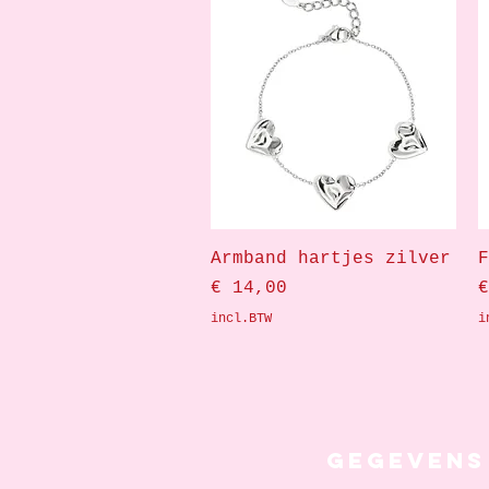
Snel overzicht
Armband hartjes zilver
F
Prijs
P
€ 14,00
€
incl.BTW
i
Gegevens