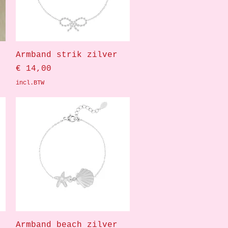
Snel overzicht
Armband strik zilver
Prijs
€ 14,00
incl.BTW
Snel overzicht
Armband beach zilver