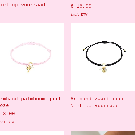
iet op voorraad
Prijs
€ 18,00
incl.BTW
Snel overzicht
Snel overzicht
rmband palmboom goud
Armband zwart goud
oze
Niet op voorraad
rijs
 8,00
ncl.BTW