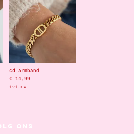
Snel overzicht
cd armband
Prijs
€ 14,99
incl.BTW
olg ons