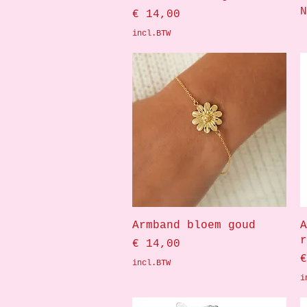
N
Prijs
€ 14,00
incl.BTW
Snel overzicht
Armband bloem goud
A
r
Prijs
€ 14,00
P
€
incl.BTW
i