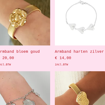
Snel overzicht
Snel overzicht
rmband bloem goud
Armband harten zilver
rijs
Prijs
 20,00
€ 14,00
ncl.BTW
incl.BTW