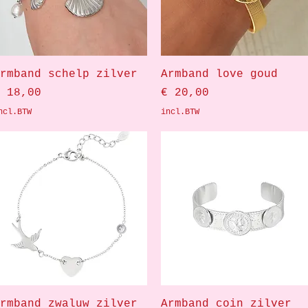
Snel overzicht
Snel overzicht
rmband schelp zilver
Armband love goud
rijs
Prijs
 18,00
€ 20,00
ncl.BTW
incl.BTW
Snel overzicht
Snel overzicht
rmband zwaluw zilver
Armband coin zilver