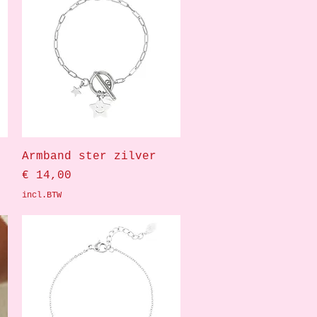
Snel overzicht
Armband ster zilver
Prijs
€ 14,00
incl.BTW