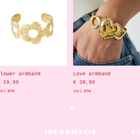
Snel overzicht
Snel overzicht
lower armband
Love armband
rijs
Prijs
 19,99
€ 20,99
ncl.BTW
incl.BTW
Top
Informatie
V