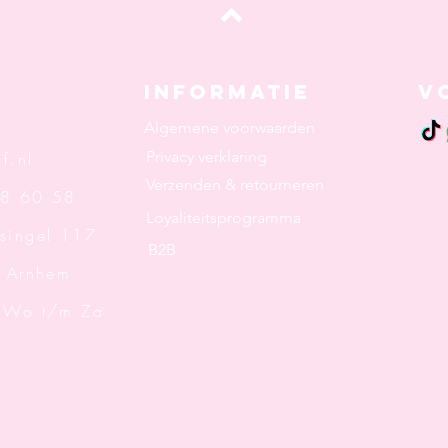
Top
Informatie
V
Algemene voorwaarden
Privacy verklaring
f.nl
Verzenden & retourneren
48 60 58
Loyaliteitsprogramma
singel 117
B2B
rnhem
: Wo t/m Za