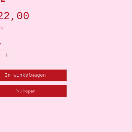
Prijs
22,00
TW
*
In winkelwagen
Nu kopen