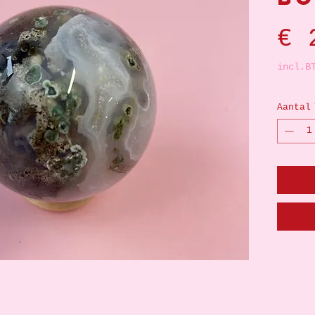
€ 
incl.B
Aantal