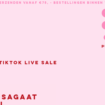
P
Tiktok live sale
sagaat
l