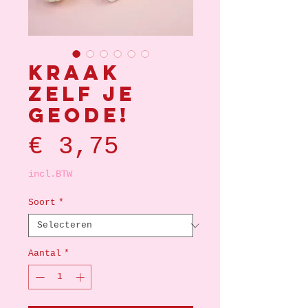
Kraak
zelf je
geode!
Prijs
€ 3,75
incl.BTW
Soort
*
Aantal
*