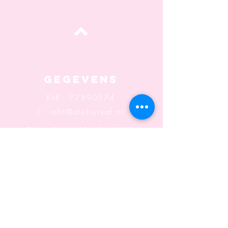
Top
Gegevens
KvK:
77890574
E:
info@ateliersaf.nl
Tel: +31 6 53 48 60 58
Adres: Sonsbeeksingel
117
6822 BK Arnhem
Openingstijden: Wo t/m
Za