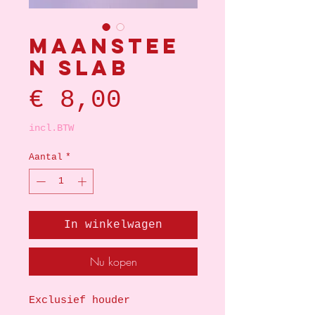
Maanstee
n slab
Prijs
€ 8,00
incl.BTW
Aantal
*
In winkelwagen
Nu kopen
Exclusief houder