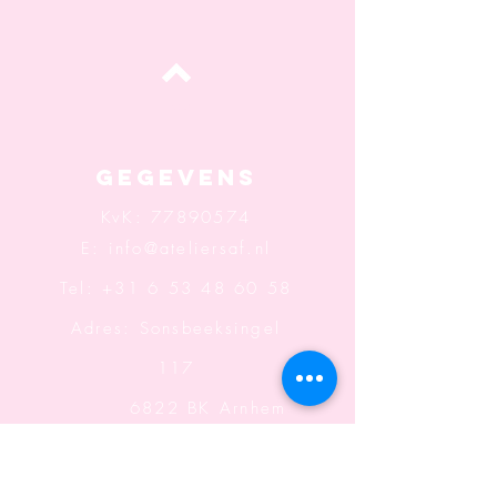
Top
Gegevens
KvK:
77890574
E:
info@ateliersaf.nl
Tel: +31 6 53 48 60 58
Adres: Sonsbeeksingel
117
6822 BK Arnhem
Openingstijden: Wo t/m
Za