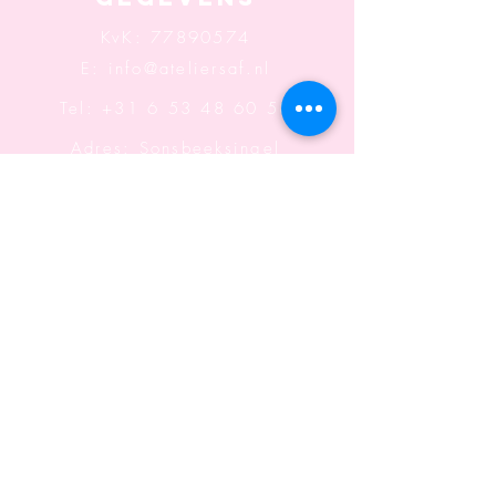
KvK:
77890574
E:
info@ateliersaf.nl
Tel: +31 6 53 48 60 58
Adres: Sonsbeeksingel
117
6822 BK Arnhem
Openingstijden: Wo t/m
Za
Informatie
Algemene voorwaarden