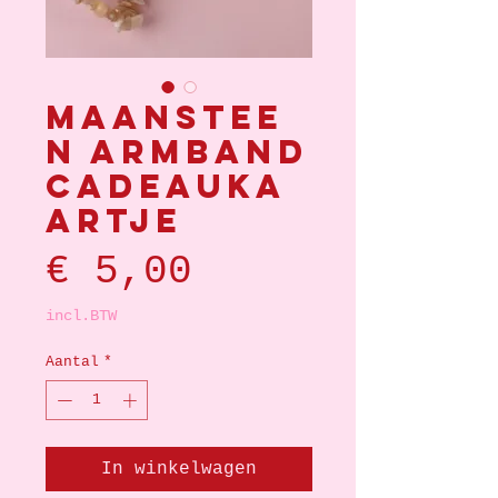
Maanstee
n armband
cadeauka
artje
Prijs
€ 5,00
incl.BTW
Aantal
*
In winkelwagen