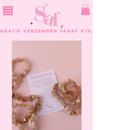
GRATIS VERZENDEN VANAF €75, - BESTELL