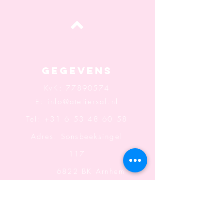
Top
Gegevens
KvK:
77890574
E:
info@ateliersaf.nl
Tel: +31 6 53 48 60 58
Adres: Sonsbeeksingel
117
6822 BK Arnhem
Openingstijden: Wo t/m
Za