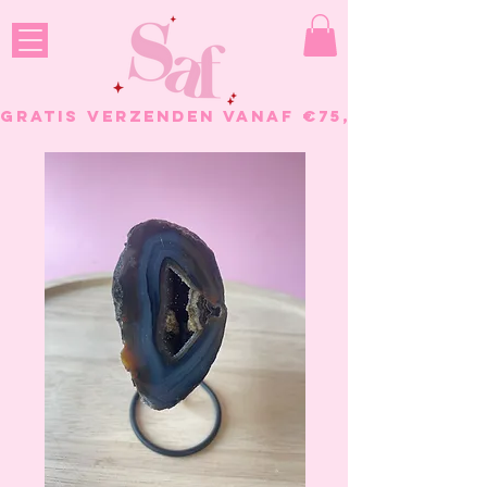
GRATIS VERZENDEN VANAF €75, - BESTELL