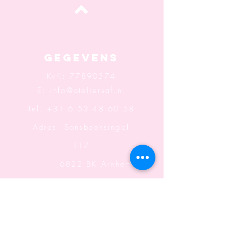
Top
Gegevens
KvK:
77890574
E:
info@ateliersaf.nl
Tel: +31 6 53 48 60 58
Adres: Sonsbeeksingel
117
6822 BK Arnhem
Openingstijden: Wo t/m
Za