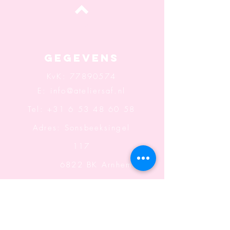
Top
Gegevens
KvK:
77890574
E:
info@ateliersaf.nl
Tel: +31 6 53 48 60 58
Adres: Sonsbeeksingel
117
6822 BK Arnhem
Openingstijden: Wo t/m
Za