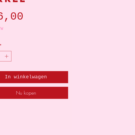
Prijs
6,00
TW
*
In winkelwagen
Nu kopen