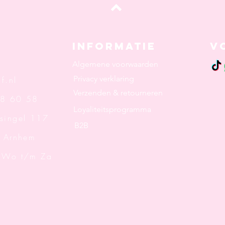
Top
Informatie
V
Algemene voorwaarden
Privacy verklaring
f.nl
Verzenden & retourneren
48 60 58
Loyaliteitsprogramma
singel 117
B2B
rnhem
: Wo t/m Za