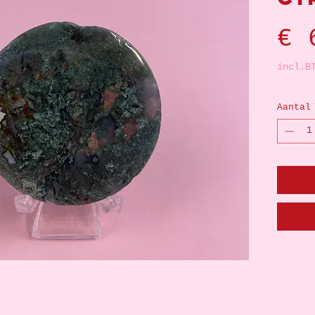
€ 
incl.B
Aantal