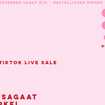
P
Tiktok live sale
sagaat
rkel