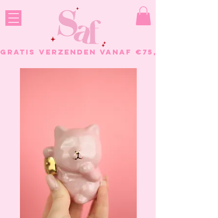
GRATIS VERZENDEN VANAF €75, - BESTELL