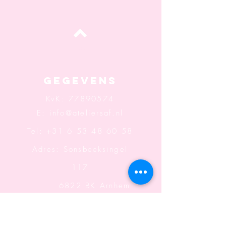
Top
Gegevens
KvK:
77890574
E:
info@ateliersaf.nl
Tel: +31 6 53 48 60 58
Adres: Sonsbeeksingel
117
6822 BK Arnhem
Openingstijden: Wo t/m
Za