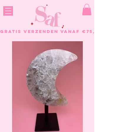
GRATIS VERZENDEN VANAF €75, - BESTELL