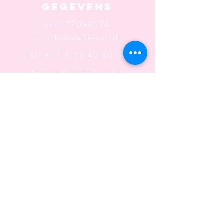
Gegevens
KvK:
77890574
E:
info@ateliersaf.nl
Tel: +31 6 53 48 60 58
Adres: Sonsbeeksingel
117
6822 BK Arnhem
Openingstijden: Wo t/m
Za
Informatie
Algemene voorwaarden