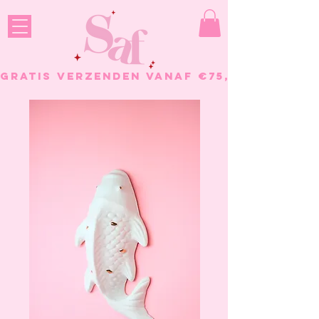
GRATIS VERZENDEN VANAF €75, - BESTELL