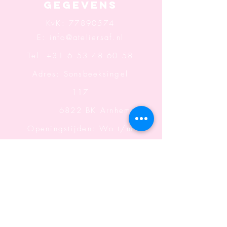
Gegevens
KvK:
77890574
E:
info@ateliersaf.nl
Tel: +31 6 53 48 60 58
Adres: Sonsbeeksingel
117
6822 BK Arnhem
Openingstijden: Wo t/m
Za
Informatie
Algemene voorwaarden