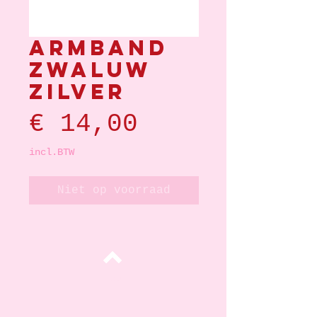
Armband
zwaluw
zilver
Prijs
€ 14,00
incl.BTW
Niet op voorraad
Top