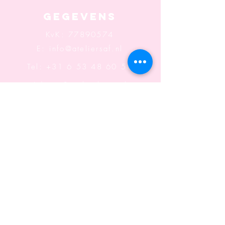
Gegevens
KvK:
77890574
E:
info@ateliersaf.nl
Tel: +31 6 53 48 60 58
Adres: Sonsbeeksingel
117
6822 BK Arnhem
Openingstijden: Wo t/m
Za
Informatie